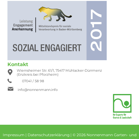
Kontakt
Wiernsheimer Str. 61/1, 75417 Mühlacker-Dürrmenz
(Enzkreis bei Pforzheim)
07041 / 58 98
info@nonnenmann.info
Impressum
|
Datenschutzerklärung
| © 2026 Nonnenmann Garten- und